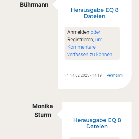
Bührmann
Herausgabe EQ 8
Antwort auf
Vorlagen in EQ8
von
Monika Stur
Dateien
Anmelden
oder
Registrieren
, um
Kommentare
verfassen zu können
Fr., 14.02.2025 - 14:19
Permalink
Monika
Sturm
Herausgabe EQ 8
Antwort auf
Herausgabe EQ 8 Dateien
vo
Dateien