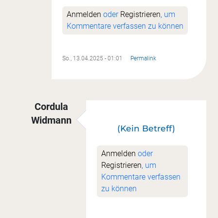
Anmelden
oder
Registrieren
, um
Kommentare verfassen zu können
So., 13.04.2025 - 01:01
Permalink
Cordula
Widmann
(Kein Betreff)
Antwort auf
drei weitete Hexies fertig
von
Sonj
Anmelden
oder
Registrieren
, um
Kommentare verfassen
zu können