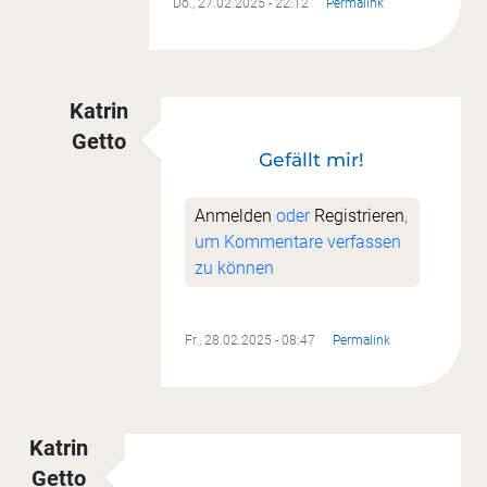
Do., 27.02.2025 - 22:12
Permalink
Katrin
Getto
Gefällt mir!
Antwort auf
Meine Blöcke
von
Cordula Widma
Anmelden
oder
Registrieren
,
um Kommentare verfassen
zu können
Fr., 28.02.2025 - 08:47
Permalink
Katrin
Getto