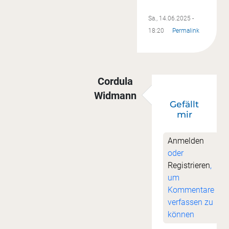
Sa., 14.06.2025 -
18:20
Permalink
Cordula
Widmann
Gefällt
Antwort auf
Danke!
von
Ute Ju
mir
Anmelden
oder
Registrieren
,
um
Kommentare
verfassen zu
können