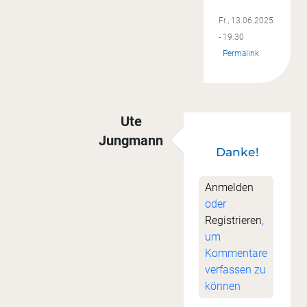
Fr., 13.06.2025
- 19:30
Permalink
Ute
Jungmann
Danke!
Antwort auf
Sew along
von
Cordula
Anmelden
oder
Registrieren
,
um
Kommentare
verfassen zu
können