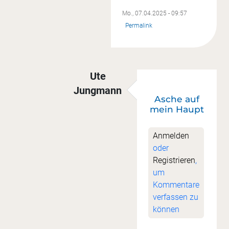
Mo., 07.04.2025 - 09:57
Permalink
Ute
Jungmann
Asche auf
Antwort auf
Sew along
von
Cordula
mein Haupt
Anmelden
oder
Registrieren
,
um
Kommentare
verfassen zu
können