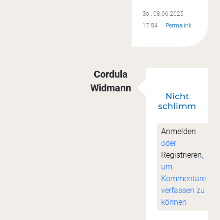
So., 08.06.2025 -
17:54
Permalink
Cordula
Widmann
Nicht
Antwort auf
Asche auf mein Ha
schlimm
Anmelden
oder
Registrieren
,
um
Kommentare
verfassen zu
können