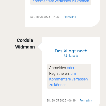
Kommentare verfassen zu können
So., 18.05.2025 - 14:33
Permalink
Cordula
Widmann
Das klingt nach
Antwort auf
Lieben Danke für den Tipp
von
Son
Urlaub
Anmelden
oder
Registrieren
, um
Kommentare verfassen
zu können
Di., 20.05.2025 - 06:39
Permalink