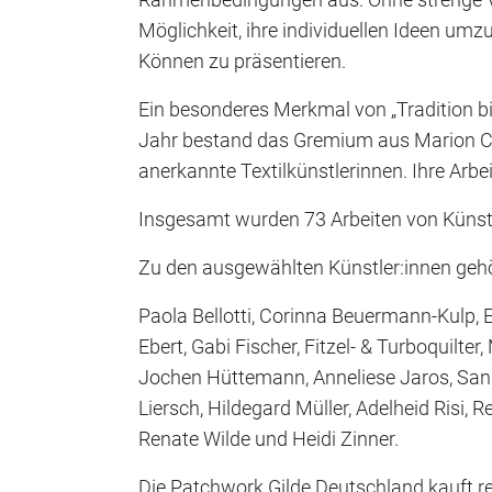
Möglichkeit, ihre individuellen Ideen umz
Können zu präsentieren.
Ein besonderes Merkmal von „Tradition bi
Jahr bestand das Gremium aus Marion Cas
anerkannte Textilkünstlerinnen. Ihre Arbe
Insgesamt wurden 73 Arbeiten von Künstle
Zu den ausgewählten Künstler:innen geh
Paola Bellotti, Corinna Beuermann-Kulp, E
Ebert, Gabi Fischer, Fitzel- & Turboquilt
Jochen Hüttemann, Anneliese Jaros, Sandra
Liersch, Hildegard Müller, Adelheid Risi
Renate Wilde und Heidi Zinner.
Die Patchwork Gilde Deutschland kauft re