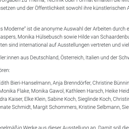
usetzen und der Öffentlichkeit sowohl ihre künstlerischen
s Moderne“ ist die anonyme Auswahl der Arbeiten durch e
pers, Monika Hülsebusch sowie Hilde van Schaardenburg.
iten sind international auf Ausstellungen vertreten und v
r:innen aus Deutschland, Österreich, Italien und der Schw
ören:
dith Bieri-Hanselmann, Anja Brenndörfer, Christine Bünnin
er, Monika Flake, Monika Gawol, Kathleen Harsch, Heike Hei
 Kaiser, Elke Klein, Sabine Koch, Sieglinde Koch, Christi
, Renate Schmidt, Margit Schommers, Kristine Selbmann, Si
gelmäßig Werke aus dieser Ausstellung an. Damit soll die