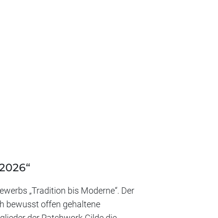
 2026“
bewerbs „Tradition bis Moderne“. Der
rch bewusst offen gehaltene
ieder der Patchwork Gilde die