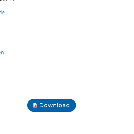
de
en
Download