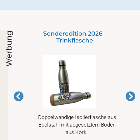
 bis
Sonderedition 2026 -
Werbung
en)
Trinkflasche
 vor
Doppelwandige Isolierflasche aus
r
Edelstahl mit abgesetztem Boden
tte
aus Kork.