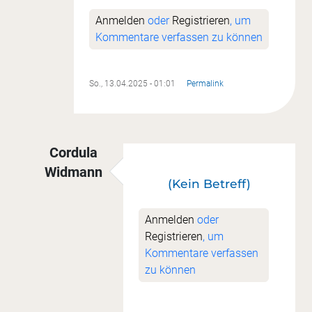
Anmelden
oder
Registrieren
, um
Kommentare verfassen zu können
So., 13.04.2025 - 01:01
Permalink
Cordula
Widmann
(Kein Betreff)
Antwort auf
drei weitete Hexies fertig
von
Sonj
Anmelden
oder
Registrieren
, um
Kommentare verfassen
zu können