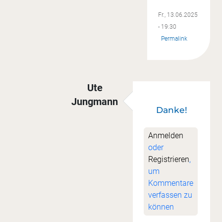
Fr., 13.06.2025
- 19:30
Permalink
Ute
Jungmann
Danke!
Antwort auf
Sew along
von
Cordula
Anmelden
oder
Registrieren
,
um
Kommentare
verfassen zu
können