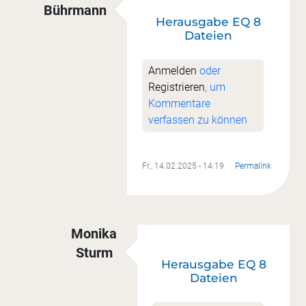
Bührmann
Herausgabe EQ 8
Antwort auf
Vorlagen in EQ8
von
Monika Stur
Dateien
Anmelden
oder
Registrieren
, um
Kommentare
verfassen zu können
Fr., 14.02.2025 - 14:19
Permalink
Monika
Sturm
Herausgabe EQ 8
Antwort auf
Herausgabe EQ 8 Dateien
vo
Dateien