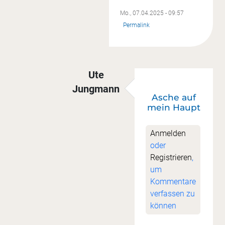
Mo., 07.04.2025 - 09:57
Permalink
Ute
Jungmann
Asche auf
Antwort auf
Sew along
von
Cordula
mein Haupt
Anmelden
oder
Registrieren
,
um
Kommentare
verfassen zu
können