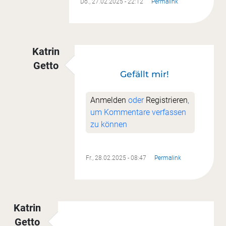
Do., 27.02.2025 - 22:12
Permalink
Katrin
Getto
Gefällt mir!
Antwort auf
Meine Blöcke
von
Cordula Widma
Anmelden
oder
Registrieren
,
um Kommentare verfassen
zu können
Fr., 28.02.2025 - 08:47
Permalink
Katrin
Getto