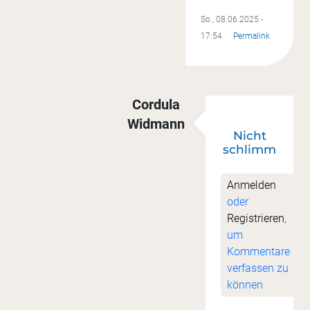
So., 08.06.2025 -
17:54
Permalink
Cordula
Widmann
Nicht
Antwort auf
Asche auf mein Ha
schlimm
Anmelden
oder
Registrieren
,
um
Kommentare
verfassen zu
können