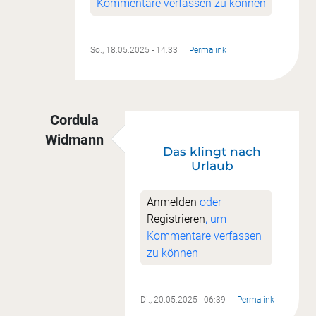
Kommentare verfassen zu können
So., 18.05.2025 - 14:33
Permalink
Cordula
Widmann
Das klingt nach
Antwort auf
Lieben Danke für den Tipp
von
Son
Urlaub
Anmelden
oder
Registrieren
, um
Kommentare verfassen
zu können
Di., 20.05.2025 - 06:39
Permalink