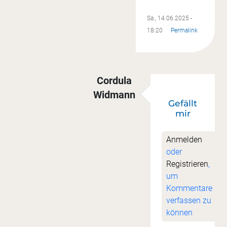
Sa., 14.06.2025 -
18:20
Permalink
Cordula
Widmann
Gefällt
Antwort auf
Danke!
von
Ute Ju
mir
Anmelden
oder
Registrieren
,
um
Kommentare
verfassen zu
können