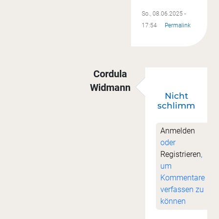
So., 08.06.2025 -
17:54
Permalink
Cordula
Widmann
Nicht
Antwort auf
Asche auf mein Ha
schlimm
Anmelden
oder
Registrieren
,
um
Kommentare
verfassen zu
können