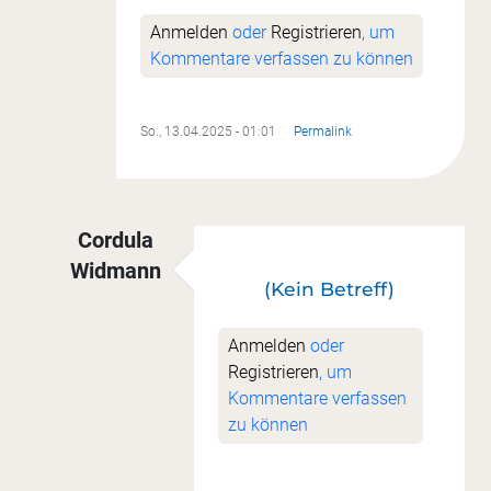
Anmelden
oder
Registrieren
, um
Kommentare verfassen zu können
So., 13.04.2025 - 01:01
Permalink
Cordula
Widmann
(Kein Betreff)
Antwort auf
drei weitete Hexies fertig
von
Sonj
Anmelden
oder
Registrieren
, um
Kommentare verfassen
zu können