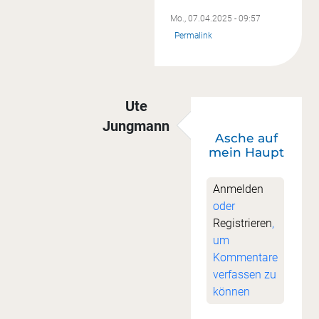
Mo., 07.04.2025 - 09:57
Permalink
Ute
Jungmann
Asche auf
Antwort auf
Sew along
von
Cordula
mein Haupt
Anmelden
oder
Registrieren
,
um
Kommentare
verfassen zu
können