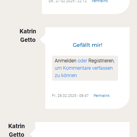
Do., 27.02.2025 - 22:12
Permalink
Katrin
Getto
Gefällt mir!
Antwort auf
Meine Blöcke
von
Cordula Widma
Anmelden
oder
Registrieren
,
um Kommentare verfassen
zu können
Fr., 28.02.2025 - 08:47
Permalink
Katrin
Getto