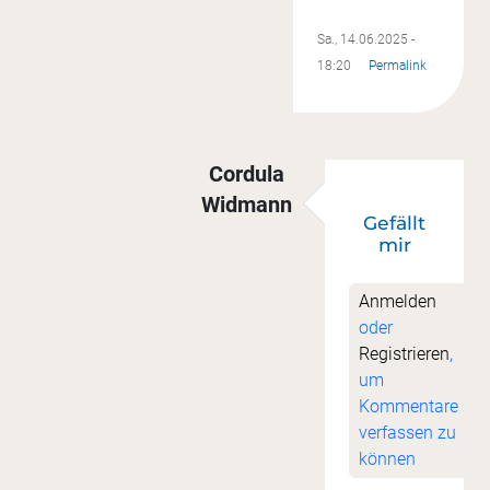
Sa., 14.06.2025 -
18:20
Permalink
Cordula
Widmann
Gefällt
Antwort auf
Danke!
von
Ute Ju
mir
Anmelden
oder
Registrieren
,
um
Kommentare
verfassen zu
können