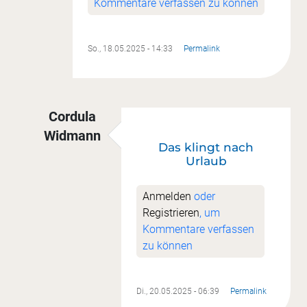
Kommentare verfassen zu können
So., 18.05.2025 - 14:33
Permalink
Cordula
Widmann
Das klingt nach
Antwort auf
Lieben Danke für den Tipp
von
Son
Urlaub
Anmelden
oder
Registrieren
, um
Kommentare verfassen
zu können
Di., 20.05.2025 - 06:39
Permalink