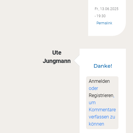
Fr., 13.06.2025
- 19:30
Permalink
Ute
Jungmann
Danke!
Antwort auf
Sew along
von
Cordula
Anmelden
oder
Registrieren
,
um
Kommentare
verfassen zu
können