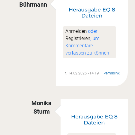
Bührmann
Herausgabe EQ 8
Antwort auf
Vorlagen in EQ8
von
Monika Stur
Dateien
Anmelden
oder
Registrieren
, um
Kommentare
verfassen zu können
Fr., 14.02.2025 - 14:19
Permalink
Monika
Sturm
Herausgabe EQ 8
Antwort auf
Herausgabe EQ 8 Dateien
vo
Dateien