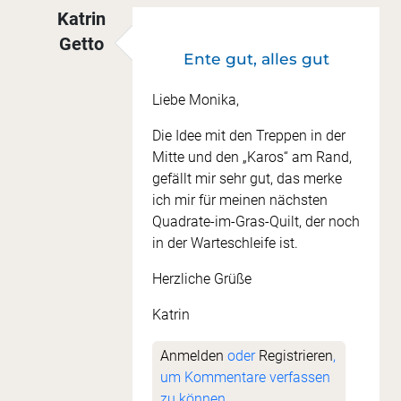
Katrin
Getto
Ente gut, alles gut
Antwort auf
Sockenten im Quadrat
von
Monika
Liebe Monika,
Die Idee mit den Treppen in der
Mitte und den „Karos“ am Rand,
gefällt mir sehr gut, das merke
ich mir für meinen nächsten
Quadrate-im-Gras-Quilt, der noch
in der Warteschleife ist.
Herzliche Grüße
Katrin
Anmelden
oder
Registrieren
,
um Kommentare verfassen
zu können