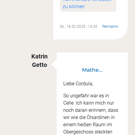
zu können
So., 16.02.2025 - 14:20
Permalink
Katrin
Getto
Mathe…
Antwort auf
Der Griff in die Restekiste...
v
Liebe Cordula,
So ungefähr war es in
Celle. Ich kann mich nur
noch daran erinnern, dass
wir wie die Ölsardinen in
einem heißen Raum im
Obergeschoss steckten