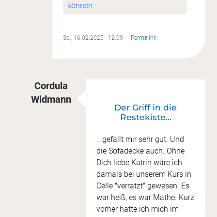
können
So., 16.02.2025 - 12:09
Permalink
Cordula
Widmann
Der Griff in die
Antwort auf
Quadrate sind besondere Rechtec
Restekiste...
...gefällt mir sehr gut. Und
die Sofadecke auch. Ohne
Dich liebe Katrin wäre ich
damals bei unserem Kurs in
Celle "verratzt" gewesen. Es
war heiß, es war Mathe. Kurz
vorher hatte ich mich im