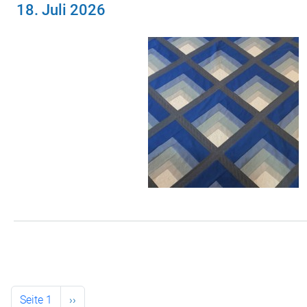
18. Juli 2026
Seitennummerierung
Nächste Seite
Seite 1
››