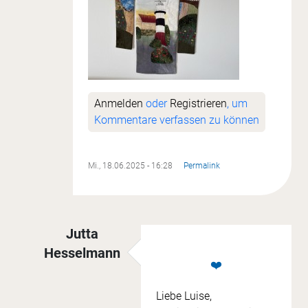
Anmelden
oder
Registrieren
, um
Kommentare verfassen zu können
Mi., 18.06.2025 - 16:28
Permalink
Jutta
Hesselmann
❤️
Antwort auf
Wochenthema 13.6.
von
Luise Ni
Liebe Luise,