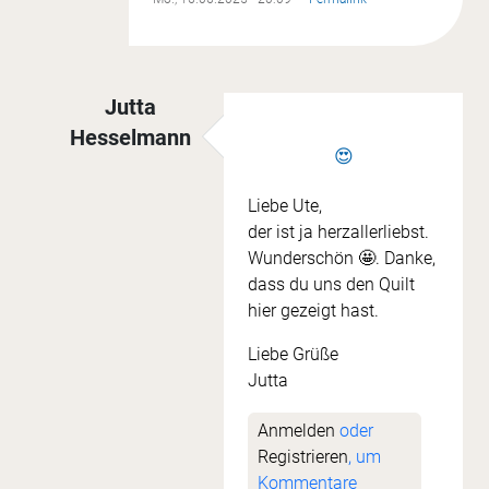
Jutta
Hesselmann
😍
Antwort auf
Wochenthema 13.06
von
Ute Lud
Liebe Ute,
der ist ja herzallerliebst.
Wunderschön 🤩. Danke,
dass du uns den Quilt
hier gezeigt hast.
Liebe Grüße
Jutta
Anmelden
oder
Registrieren
, um
Kommentare