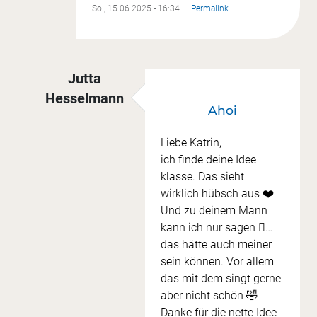
So., 15.06.2025 - 16:34
Permalink
Jutta
Hesselmann
Ahoi
Antwort auf
Wimpelkette
von
Katrin Getto
Liebe Katrin,
ich finde deine Idee
klasse. Das sieht
wirklich hübsch aus ❤️
Und zu deinem Mann
kann ich nur sagen 🫩…
das hätte auch meiner
sein können. Vor allem
das mit dem singt gerne
aber nicht schön 🤣
Danke für die nette Idee -