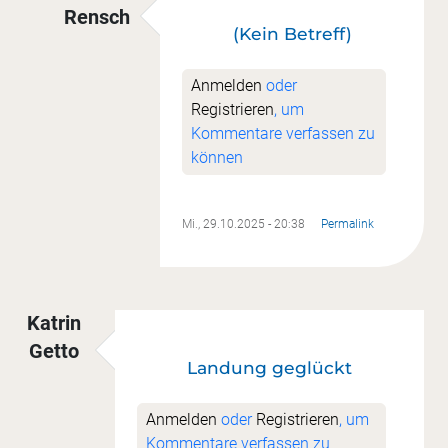
Rensch
(Kein Betreff)
Antwort auf
Mini-UFOs gelandet
von
Ute Schap
Anmelden
oder
Registrieren
, um
Kommentare verfassen zu
können
Mi., 29.10.2025 - 20:38
Permalink
Katrin
Getto
Landung geglückt
Anmelden
oder
Registrieren
, um
Kommentare verfassen zu