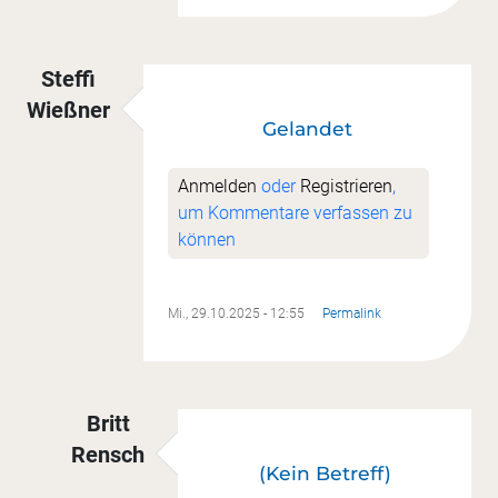
Steffi
Wießner
Gelandet
Anmelden
oder
Registrieren
,
um Kommentare verfassen zu
können
Mi., 29.10.2025 - 12:55
Permalink
Britt
Rensch
(Kein Betreff)
Antwort auf
Gelandet
von
Steffi Wießner