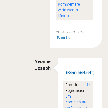
Kommentare
verfassen zu
können
Mi., 08.10.2025 - 23:38
Permalink
Yvonne
Joseph
(Kein Betreff)
Antwort auf
Bestätigungsmail
von
St
Anmelden
oder
Registrieren
,
um
Kommentare
verfassen zu