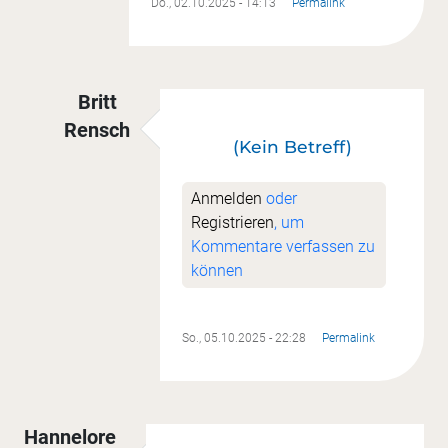
Do., 02.10.2025 - 14:13
Permalink
Britt
Rensch
(Kein Betreff)
Antwort auf
Weihnachten
von
Steffi Wießner
Anmelden
oder
Registrieren
, um
Kommentare verfassen zu
können
So., 05.10.2025 - 22:28
Permalink
Hannelore