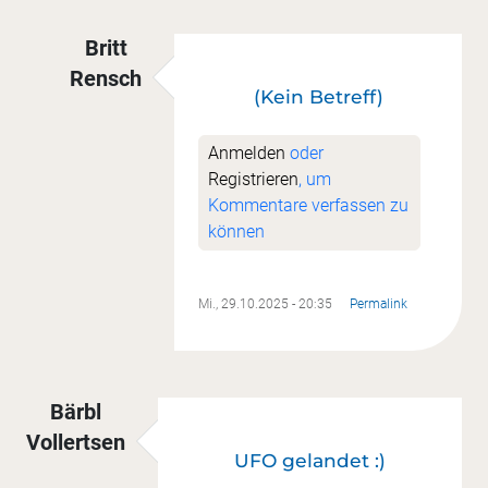
Britt
Rensch
(Kein Betreff)
Antwort auf
Das Mäntelchen für den Christbau
Anmelden
oder
Registrieren
, um
Kommentare verfassen zu
können
Mi., 29.10.2025 - 20:35
Permalink
Bärbl
Vollertsen
UFO gelandet :)