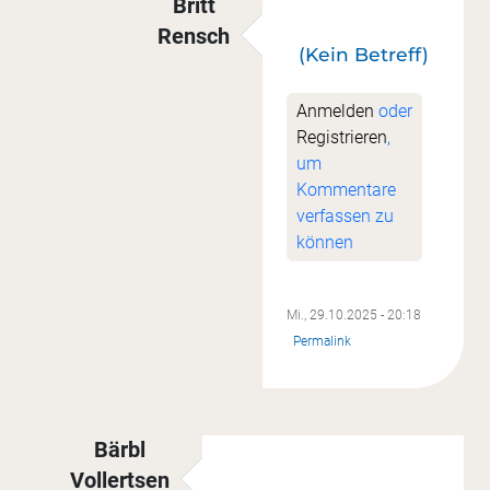
Britt
Rensch
(Kein Betreff)
Antwort auf
(Kein Betreff)
von
Hanne
Anmelden
oder
Registrieren
,
um
Kommentare
verfassen zu
können
Mi., 29.10.2025 - 20:18
Permalink
Bärbl
Vollertsen