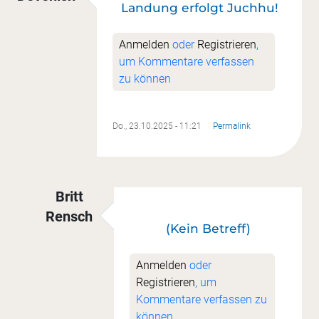
Landung erfolgt Juchhu!
Anmelden
oder
Registrieren
,
um Kommentare verfassen
zu können
Do., 23.10.2025 - 11:21
Permalink
Britt
Rensch
(Kein Betreff)
Antwort auf
Landung erfolgt Juchhu!
von
Ruth
Anmelden
oder
Registrieren
, um
Kommentare verfassen zu
können