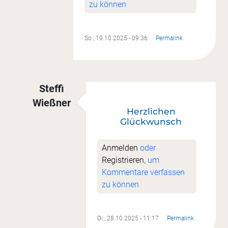
zu können
So., 19.10.2025 - 09:36
Permalink
Steffi
Wießner
Herzlichen
Antwort auf
Mein erstes Ufo ist fertig, Oktobe
Glückwunsch
Anmelden
oder
Registrieren
, um
Kommentare verfassen
zu können
Di., 28.10.2025 - 11:17
Permalink