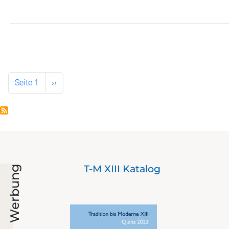
Seitennummerierung
Nächste Seite
Seite 1
››
 bis
T-M XIII Katalog
Werbung
en)