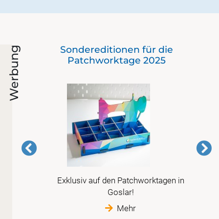
Der
Sondereditionen für die
Werbung
mit
Patchworktage 2025
er
Exklusiv auf den Patchworktagen in
 der
Goslar!
t
Mehr