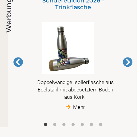
 bis
Sonderedition 2026 -
Werbung
en)
Trinkflasche
 vor
Doppelwandige Isolierflasche aus
r
Edelstahl mit abgesetztem Boden
tte
aus Kork.
Mehr