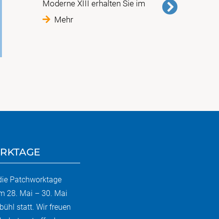
Moderne XIII erhalten Sie im
Mehr
RKTAGE
 die Patchworktage
m 28. Mai – 30. Mai
bühl statt. Wir freuen