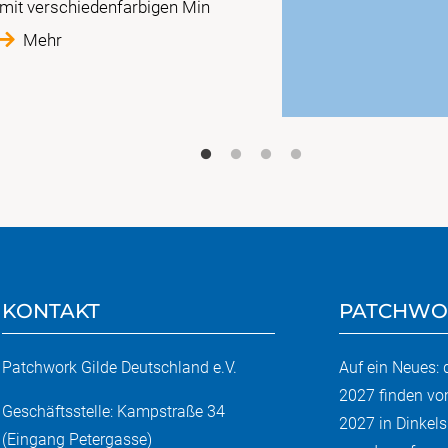
mit verschiedenfarbigen Min
Mehr
KONTAKT
PATCHWO
Patchwork Gilde Deutschland e.V.
Auf ein Neues:
2027 finden vo
Geschäftsstelle: Kampstraße 34
2027 in Dinkels
(Eingang Petergasse)