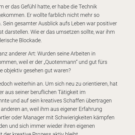
r das Gefühl hatte, er habe die Technik
gekommen. Er wollte farblich nicht mehr so
n. Sein gesamter Ausblick aufs Leben war positiver
t darstellen. Wie er das umsetzen sollte, war ihm
tlerische Blockade.
anz anderer Art: Wurden seine Arbeiten in
mmen, weil er der „Quotenmann“ und gut fürs
ie objektiv gesehen gut waren?
 jedoch weiterhin an. Um sich neu zu orientieren, hat
r aus seiner beruflichen Tätigkeit im
te und auf sein kreatives Schaffen übertragen
ch anderen an, weil ihm aus eigener Erfahrung
ortler oder Manager mit Schwierigkeiten kämpfen
en und sich immer wieder ihren eigenen
 der kreative Prozess aktiv bleibt.