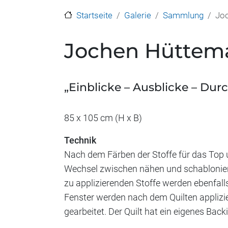
Startseite
Galerie
Sammlung
Jo
Jochen Hüttem
„Einblicke – Ausblicke – Dur
85 x 105 cm (H x B)
Technik
Nach dem Färben der Stoffe für das Top u
Wechsel zwischen nähen und schablonier
zu applizierenden Stoffe werden ebenfa
Fenster werden nach dem Quilten applizi
gearbeitet. Der Quilt hat ein eigenes Back