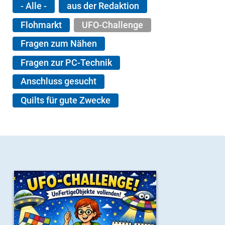
- Alle -
aus der Redaktion
Flohmarkt
UFO-Challenge
Fragen zum Nähen
Fragen zur PC-Technik
Anschluss gesucht
Quilts für gute Zwecke