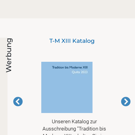
Der
T-M XIII Katalog
Werbung
mit
er
Unseren Katalog zur
 der
Ausschreibung "Tradition bis
t