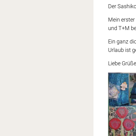
Der Sashiko
Mein erster
und T+M bew
Ein ganz di
Urlaub ist 
Liebe Grüß