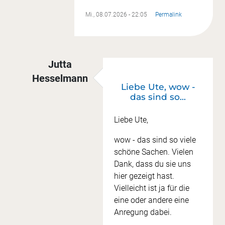
Mi., 08.07.2026 - 22:05
Permalink
Jutta
Hesselmann
Liebe Ute, wow -
Antwort auf
Ich überlege auch noch
von
Ute J
das sind so…
Liebe Ute,
wow - das sind so viele
schöne Sachen. Vielen
Dank, dass du sie uns
hier gezeigt hast.
Vielleicht ist ja für die
eine oder andere eine
Anregung dabei.