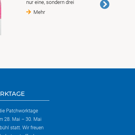
nur eine, sondern drei
Mehr
RKTAGE
 die Patchworktage
m 28. Mai – 30. Mai
bühl statt. Wir freuen