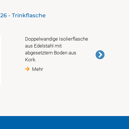
26 - Trinkflasche
Sondere
mit ein
Doppelwandige Isolierflasche
aus Edelstahl mit
abgesetztem Boden aus
Kork.
Mehr