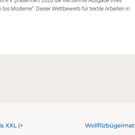
 e.V. präsentiert 2026 die vierzehnte Ausgabe ihres
n bis Moderne“. Dieser Wettbewerb für textile Arbeiten in
s XXL (+
Wollfilzbügelma