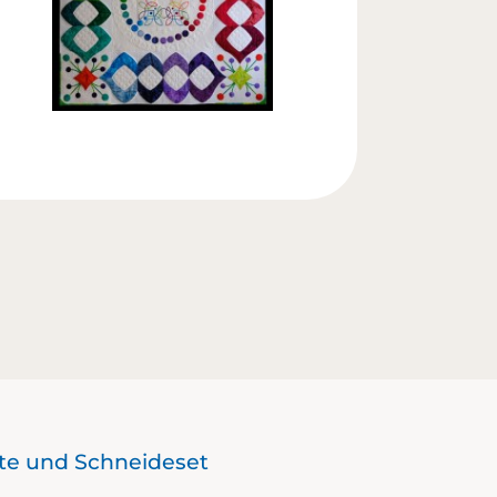
tte und Schneideset
Sondere
mit ein