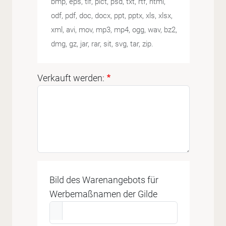
bmp, eps, tif, pict, psd, txt, rtf, html,
odf, pdf, doc, docx, ppt, pptx, xls, xlsx,
xml, avi, mov, mp3, mp4, ogg, wav, bz2,
dmg, gz, jar, rar, sit, svg, tar, zip.
Verkauft werden:
Bild des Warenangebots für
Werbemaßnamen der Gilde