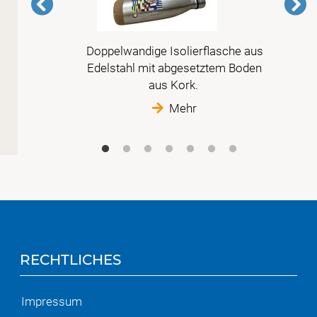
Doppelwandige Isolierflasche aus
 der
Edelstahl mit abgesetztem Boden
t
aus Kork.
Mehr
RECHTLICHES
Impressum