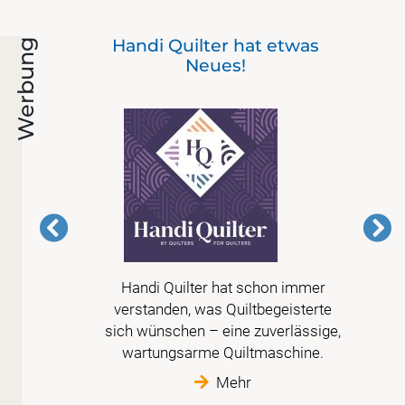
 bis
Handi Quilter hat etwas
Werbung
en)
Neues!
 vor
Handi Quilter hat schon immer
r
verstanden, was Quiltbegeisterte
tte
sich wünschen – eine zuverlässige,
wartungsarme Quiltmaschine.
Mehr