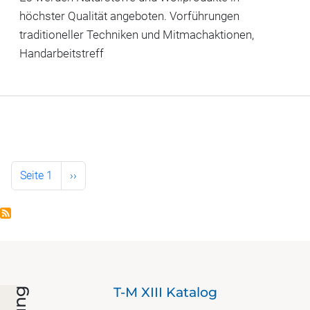
höchster Qualität angeboten. Vorführungen
traditioneller Techniken und Mitmachaktionen,
Handarbeitstreff
Seitennummerierung
Nächste Seite
Seite 1
››
ie
T-M XIII Katalog