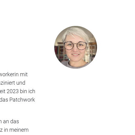
workerin mit
ziniert und
eit 2023 bin ich
r das Patchwork
n an das
tz in meinem