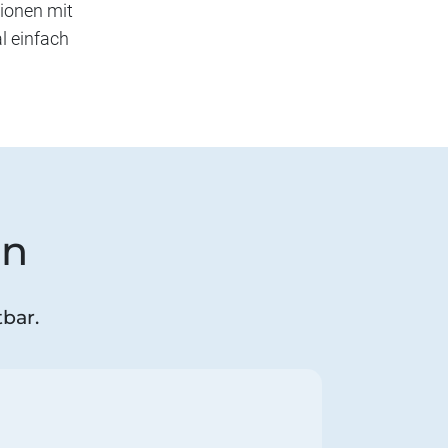
sionen mit
l einfach
on
bar.