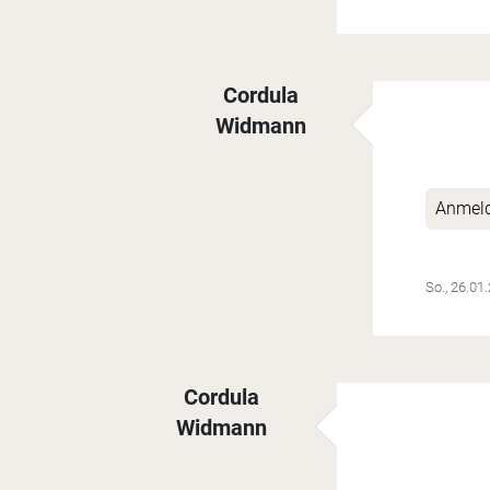
Cordula
Widmann
Antwort auf
Sandwich
von
Katrin 
Anmel
So., 26.01
Cordula
Widmann