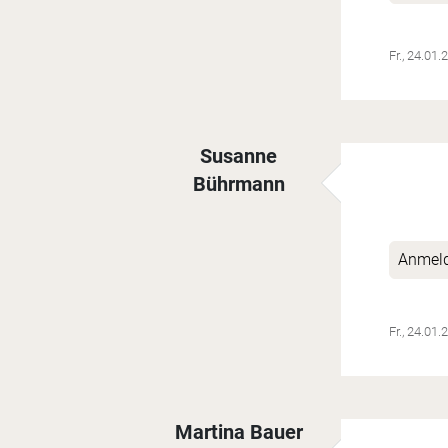
Fr., 24.01.
Susanne
Bührmann
Antwort auf
Super
von
Sandra But
Anmel
Fr., 24.01.
Martina Bauer