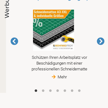
Werbung
er
Schützen Ihren Arbeitsplatz vor
 der
Beschädigungen mit einer
t
professionellen Schneidematte
Mehr