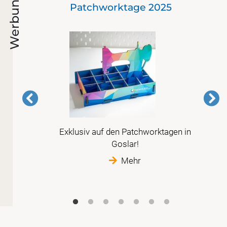
Werbung
en)
Patchworktage 2025
 vor
Exklusiv auf den Patchworktagen in
r
Goslar!
tte
Mehr