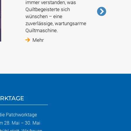
immer verstanden, was
Quiltbegeisterte sich
wünschen – eine
zuverlässige, wartungsarme
Quiltmaschine.
Mehr
RKTAGE
 die Patchworktage
m 28. Mai – 30. Mai