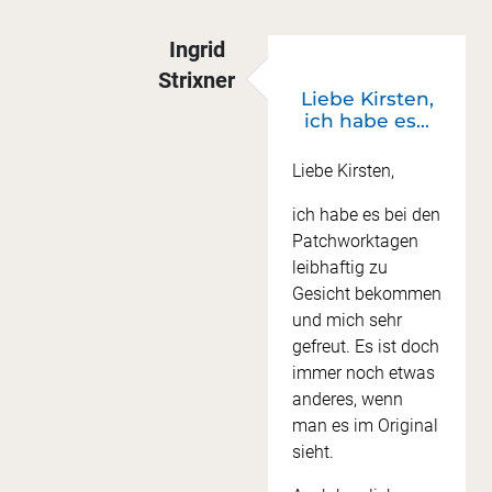
Ingrid
Strixner
Liebe Kirsten,
Antwort auf
Geteiltes Bild
von
Kirste
ich habe es…
Liebe Kirsten,
ich habe es bei den
Patchworktagen
leibhaftig zu
Gesicht bekommen
und mich sehr
gefreut. Es ist doch
immer noch etwas
anderes, wenn
man es im Original
sieht.