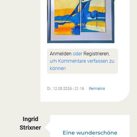
Anmelden
oder
Registrieren
,
um Kommentare verfassen zu
können
Di., 12.05.2026 - 21:16
Permalink
Ingrid
Strixner
Eine wunderschöne
Antwort auf
Auf den letzten Drücker
von
Kirste