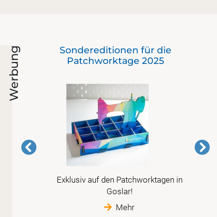
 bis
Sondereditionen für die
Werbung
en)
Patchworktage 2025
 vor
Exklusiv auf den Patchworktagen in
r
Goslar!
tte
Mehr