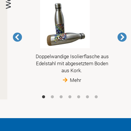
 vor
Doppelwandige Isolierflasche aus
r
Edelstahl mit abgesetztem Boden
tte
aus Kork.
Mehr